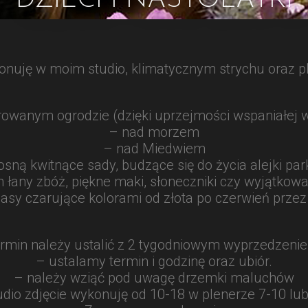
DZIECI I NASTOLATKI
konuję w moim studio, klimatycznym strychu oraz p
owanym ogrodzie (dzięki uprzejmości wspaniałej wł
– nad morzem
– nad Miedwiem
osną kwitnące sady, budzące się do życia alejki pa
 łany zbóż, piękne maki, słoneczniki czy wyjątkowa
i lasy czarujące kolorami od złota po czerwień przez
rmin należy ustalić z 2 tygodniowym wyprzedzeni
– ustalamy termin i godzinę oraz ubiór.
– należy wziąć pod uwagę drzemki maluchów
udio zdjęcie wykonuję od 10-18 w plenerze 7-10 lub