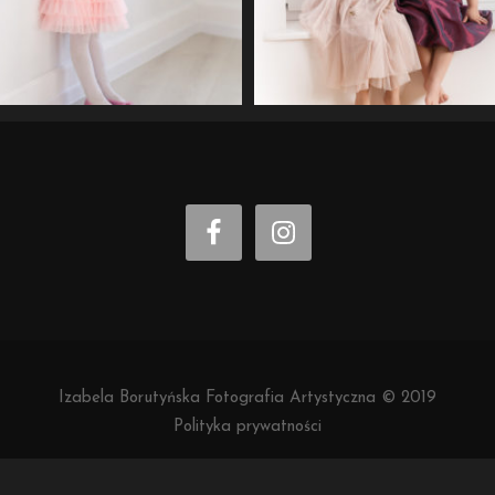
Izabela Borutyńska Fotografia Artystyczna © 2019
Polityka prywatności