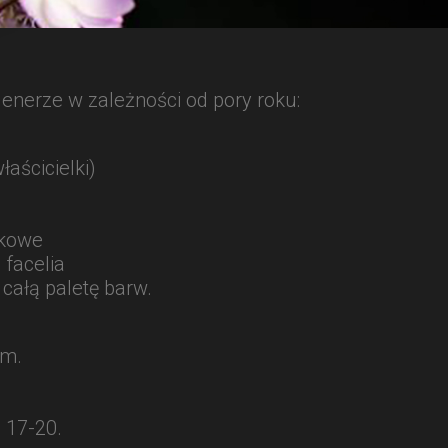
lenerze w zależności od pory roku:
aścicielki)
rkowe
 facelia
 całą paletę barw.
em.
 17-20.