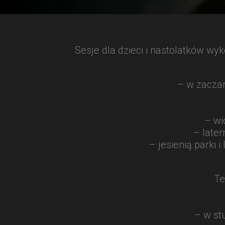
Sesje dla dzieci i nastolatków wy
– w zaczar
– wi
– latem
– jesienią parki 
Te
– w st