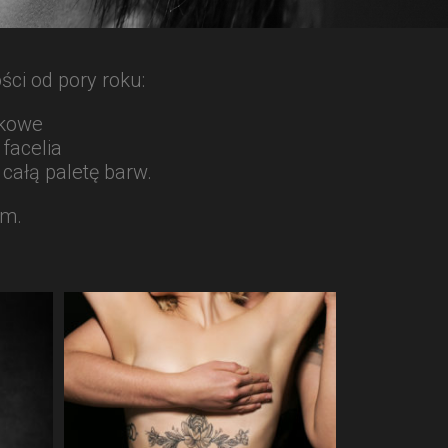
ści od pory roku:
rkowe
facelia
 całą paletę barw.
em.