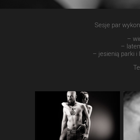
Sesje par wykonu
– wi
– late
– jesienią parki 
Te