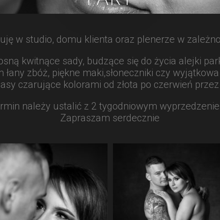
PARY
ję w studio, domu klienta oraz plenerze w zależno
osną kwitnące sady, budzące się do życia alejki pa
m łany zbóż, piękne maki,słoneczniki czy wyjątkowa 
i lasy czarujące kolorami od złota po czerwień przez
rmin należy ustalić z 2 tygodniowym wyprzedzeni
Zapraszam serdecznie